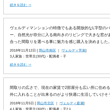
続きを読む ⇒
ヴェルディマンションの特徴でもある開放的なL字型の
ー、自然光が存分に入る南向きのリビングで大きな窓が
合った間取りを選べる事に魅力を感じ購入を決めました
2018年11月12日 [
岡山市南区
｜
ヴェルディ芳泉
]
3人家族：世帯主(30代)・配偶者・子
続きを読む ⇒
間取りの広さで、現在の家賃で2部屋分も広い所に住め
外に入れることが出来るのがより快適に生活していけそ
2018年11月5日 [
岡山市北区
｜
ヴェルディ庭瀬
]
4人家族：世帯主(30代)・配偶者・子2人