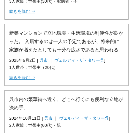
3人家族：世帯主(30代)・配偶者・子
続きを読む ⇒
新築マンションで立地環境・生活環境の利便性が良か
った。 入居するのは一人の予定であるが、将来的に
家族が増えたとしても十分な広さであると思われる。
2025年5月2日 [
呉市
｜
ヴェルディ・ザ・タワー呉
]
1人世帯：世帯主（20代）
続きを読む ⇒
呉市内の繁華街へ近く、どこへ行くにも便利な立地が
決め手。
2024年10月11日 [
呉市
｜
ヴェルディ・ザ・タワー呉
]
2人家族：世帯主(60代)・親