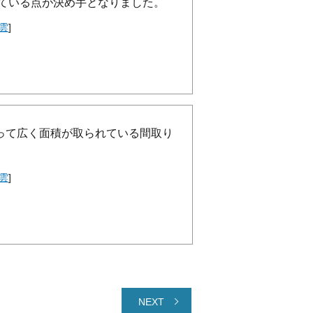
れている点が決め手となりました。
雲
]
って広く面積が取られている間取り
雲
]
NEXT