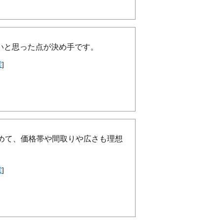
いと思った点が決め手です。
雲
]
めて、価格帯や間取りや広さも理想
雲
]