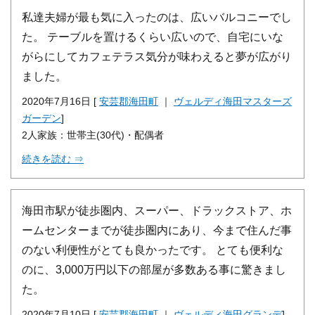
私達夫婦が最も気に入ったのは、広いバルコニーでし
た。 テーブルを置けるくらい広いので、自宅にいな
がらにしてカフェテラス気分が味わえると夢が広がり
ました。
2020年7月16日 [
安芸郡海田町
｜
ヴェルディ海田マスターズ
ガーデン
]
2人家族：世帯主(30代)・配偶者
続きを読む ⇒
海田市駅が徒歩圏内、スーパー、ドラックストア、ホ
ームセンターまでが徒歩圏内にあり、今まで住んだ事
のない利便性がとても良かったです。 とても便利な
のに、3,000万円以下の部屋が多数ある事に驚きまし
た。
2020年7月10日 [
安芸郡海田町
｜
ヴェルディ海田グランデ
]